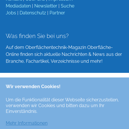
Mediadaten
|
Newsletter
|
Suche
Jobs
|
Datenschutz
|
Partner
Was finden Sie bei uns?
Auf dem Oberflächentechnik-Magazin Oberfläche-
Online finden sich aktuelle Nachrichten & News aus der
Branche, Fachartikel, Verzeichnisse und mehr!
Wir verwenden Cookies!
Deutsch
English
Um die Funktionalität dieser Webseite sicherzustellen,
verwenden wir Cookies und bitten dazu um Ihr
Alle Rechte/All Rights Reserved © Oberfläche-Online,
Einverständnis.
das digitale Oberflächentechnik-Magazin / the digital
surface technologies magazine
Mehr Informationen