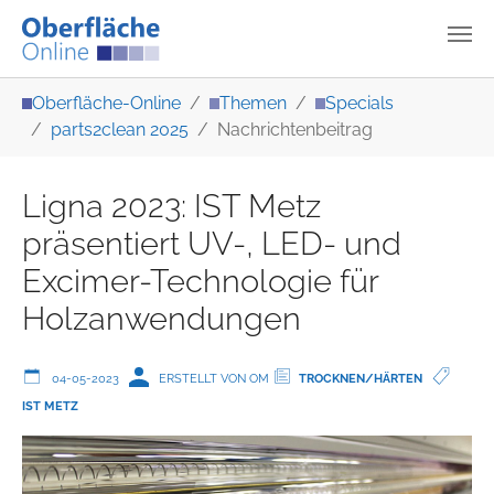
Zum Hauptinhalt springen
Sie sind hier:
Oberfläche-Online
Themen
Specials
parts2clean 2025
Nachrichtenbeitrag
Ligna 2023: IST Metz
präsentiert UV-, LED- und
Excimer-Technologie für
Holzanwendungen
04-05-2023
ERSTELLT VON OM
TROCKNEN/HÄRTEN
IST METZ