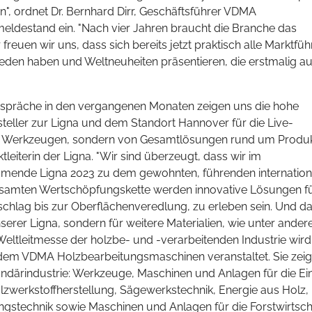
n", ordnet Dr. Bernhard Dirr, Geschäftsführer VDMA
destand ein. "Nach vier Jahren braucht die Branche das
reuen wir uns, dass sich bereits jetzt praktisch alle Marktfüh
ieden haben und Weltneuheiten präsentieren, die erstmalig au
spräche in den vergangenen Monaten zeigen uns die hohe
eller zur Ligna und dem Standort Hannover für die Live-
nd Werkzeugen, sondern von Gesamtlösungen rund um Produ
leiterin der Ligna. "Wir sind überzeugt, dass wir im
ommende Ligna 2023 zu dem gewohnten, führenden internation
esamten Wertschöpfungskette werden innovative Lösungen fü
schlag bis zur Oberflächenveredlung, zu erleben sein. Und d
serer Ligna, sondern für weitere Materialien, wie unter ande
 Weltleitmesse der holzbe- und -verarbeitenden Industrie wird
m VDMA Holzbearbeitungsmaschinen veranstaltet. Sie zeig
ndärindustrie: Werkzeuge, Maschinen und Anlagen für die Ei
lzwerkstoffherstellung, Sägewerkstechnik, Energie aus Holz,
technik sowie Maschinen und Anlagen für die Forstwirtsch