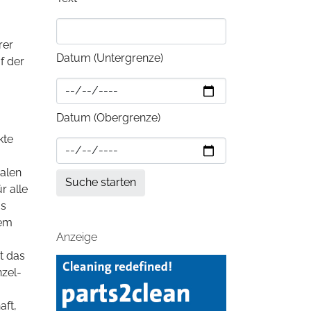
rer
Datum (Untergrenze)
f der
Datum (Obergrenze)
kte
alen
r alle
as
rem
Anzeige
t das
nzel-
aft,