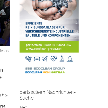
Messe)
en
e
parts2clean Nachrichten-
 (15.
Suche
nkt
Text