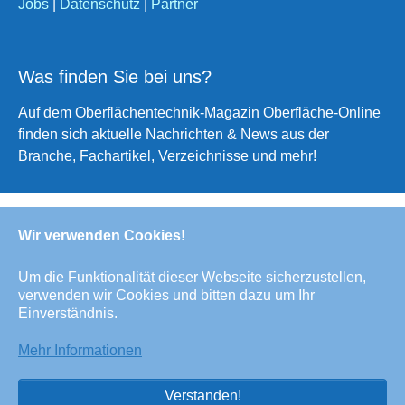
Jobs
|
Datenschutz
|
Partner
Was finden Sie bei uns?
Auf dem Oberflächentechnik-Magazin Oberfläche-Online
finden sich aktuelle Nachrichten & News aus der
Branche, Fachartikel, Verzeichnisse und mehr!
Wir verwenden Cookies!
Deutsch
English
Um die Funktionalität dieser Webseite sicherzustellen,
verwenden wir Cookies und bitten dazu um Ihr
Alle Rechte/All Rights Reserved © Oberfläche-Online,
Einverständnis.
das digitale Oberflächentechnik-Magazin / the digital
surface technologies magazine
Mehr Informationen
Verstanden!