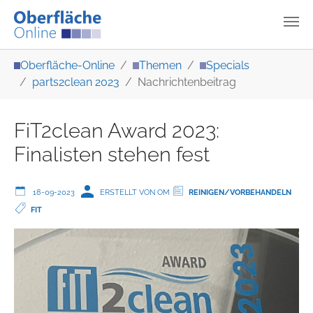
Zum Hauptinhalt springen
Sie sind hier:
Oberfläche-Online
Themen
Specials
parts2clean 2023
Nachrichtenbeitrag
FiT2clean Award 2023:
Finalisten stehen fest
18-09-2023
ERSTELLT VON OM
REINIGEN/VORBEHANDELN
FIT