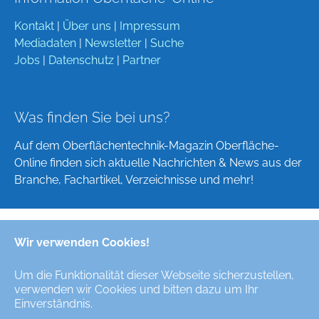
Kontakt
|
Über uns
|
Impressum
Mediadaten
|
Newsletter
|
Suche
Jobs
|
Datenschutz
|
Partner
Was finden Sie bei uns?
Auf dem Oberflächentechnik-Magazin Oberfläche-
Online finden sich aktuelle Nachrichten & News aus der
Branche, Fachartikel, Verzeichnisse und mehr!
Wir verwenden Cookies!
Deutsch
English
Um die Funktionalität dieser Webseite sicherzustellen,
verwenden wir Cookies und bitten dazu um Ihr
Alle Rechte/All Rights Reserved © Oberfläche-Online,
Einverständnis.
das digitale Oberflächentechnik-Magazin / the digital