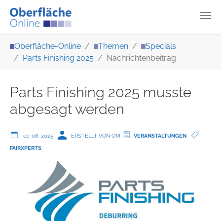
Zum Hauptinhalt springen
Sie sind hier:
Oberfläche-Online
Themen
Specials
Parts Finishing 2025
Nachrichtenbeitrag
Parts Finishing 2025 musste
abgesagt werden
01-08-2025
ERSTELLT VON OM
VERANSTALTUNGEN
FAIRXPERTS