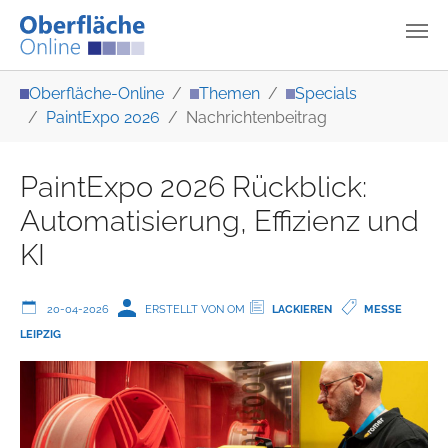
Zum Hauptinhalt springen
Sie sind hier:
Oberfläche-Online
Themen
Specials
PaintExpo 2026
Nachrichtenbeitrag
PaintExpo 2026 Rückblick:
Automatisierung, Effizienz und
KI
20-04-2026
ERSTELLT VON OM
LACKIEREN
MESSE
LEIPZIG