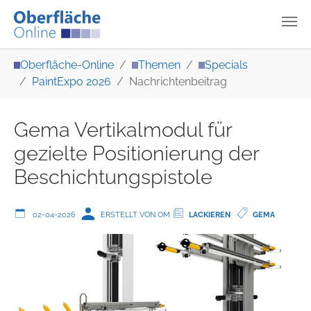
Zum Hauptinhalt springen
Sie sind hier:
Oberfläche-Online
Themen
Specials
PaintExpo 2026
Nachrichtenbeitrag
Gema Vertikalmodul für
gezielte Positionierung der
Beschichtungspistole
02-04-2026
ERSTELLT VON OM
LACKIEREN
GEMA