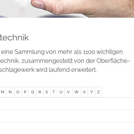
technik
t eine Sammlung von mehr als 1100 wichtigen
technik, zusammengestellt von der Oberfläche-
chlagewerk wird laufend erweitert.
M
N
O
P
Q
R
S
T
U
V
W
X
Y
Z