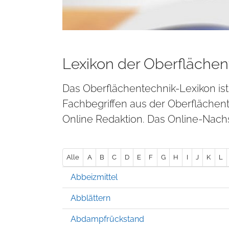
Lexikon der Oberflächen
Das Oberflächentechnik-Lexikon is
Fachbegriffen aus der Oberflächen
Online Redaktion. Das Online-Nachs
Alle
A
B
C
D
E
F
G
H
I
J
K
L
Abbeizmittel
Abblättern
Abdampfrückstand