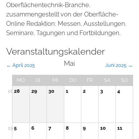
Oberflächentechnik-Branche,
zusammengestellt von der Oberfläche-
Online Redaktion: Messen, Ausstellungen,
Seminare, Tagungen und Fortbildungen.
Veranstaltungskalender
Mai
← April 2025
Juni 2025 →
MO
DI
MI
DO
FR
SA
SO
18
28
29
30
1
2
3
4
19
5
6
7
8
9
10
11