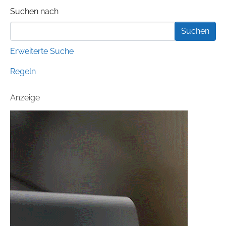
Suchformular
Suchen nach
Erweiterte Suche
Regeln
Anzeige