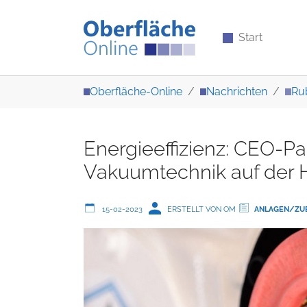
Start
Zum Hauptinhalt springen
Sie sind hier:
Oberfläche-Online
Nachrichten
Ru
Energieeffizienz: CEO-Pa
Vakuumtechnik auf der
15-02-2023
ERSTELLT VON OM
ANLAGEN/ZU