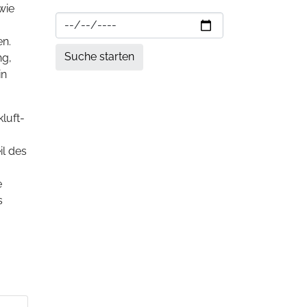
wie
en.
ng,
in
luft-
il des
e
s