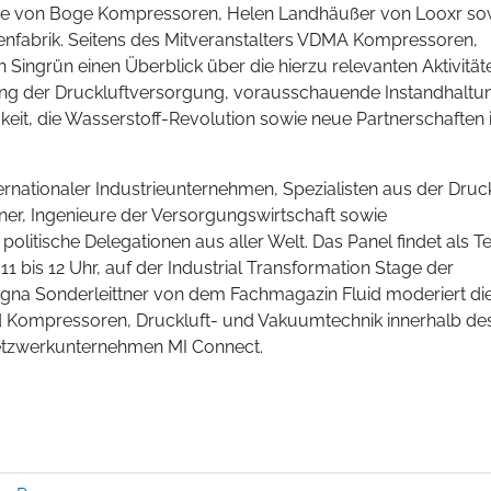
ppe von Boge Kompressoren, Helen Landhäußer von Looxr so
enfabrik. Seitens des Mitveranstalters VDMA Kompressoren,
Singrün einen Überblick über die hierzu relevanten Aktivität
rung der Druckluftversorgung, vorausschauende Instandhaltu
keit, die Wasserstoff-Revolution sowie neue Partnerschaften 
ternationaler Industrieunternehmen, Spezialisten aus der Druck
aner, Ingenieure der Versorgungswirtschaft sowie
politische Delegationen aus aller Welt. Das Panel findet als Te
 bis 12 Uhr, auf der Industrial Transformation Stage der
Ragna Sonderleittner von dem Fachmagazin Fluid moderiert di
nd Kompressoren, Druckluft- und Vakuumtechnik innerhalb de
etzwerkunternehmen MI Connect.