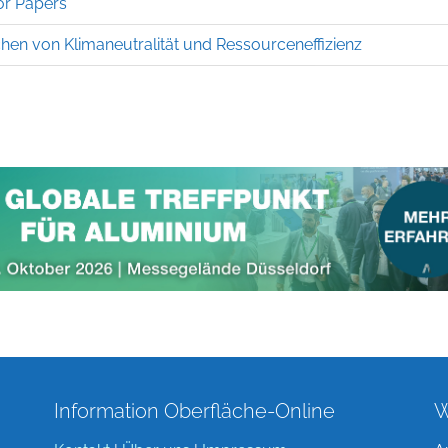
or Papers
en von Klimaneutralität und Ressourceneffizienz
Information Oberfläche-Online
W