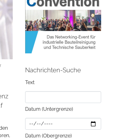
r
Nachrichten-Suche
Text
ienz
f
Datum (Untergrenze)
 den
oren,
Datum (Obergrenze)