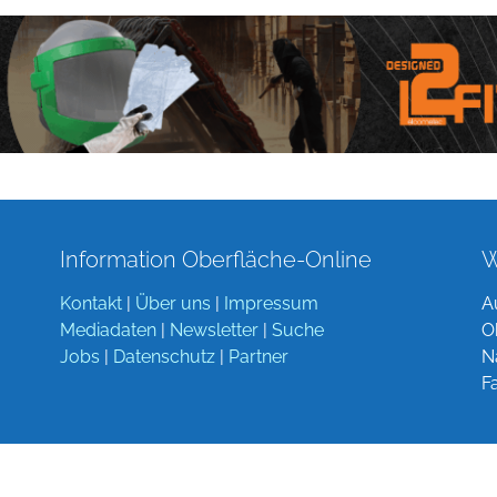
Information Oberfläche-Online
W
Kontakt
|
Über uns
|
Impressum
A
Mediadaten
|
Newsletter
|
Suche
O
Jobs
|
Datenschutz
|
Partner
N
F