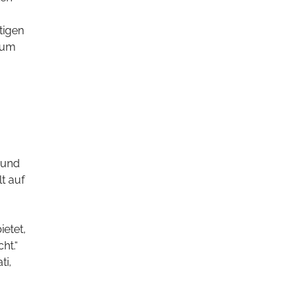
tigen
 zum
 und
t auf
ietet,
ht.“
ti,