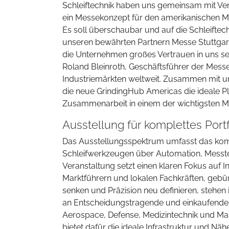
Schleiftechnik haben uns gemeinsam mit Ver
ein Messekonzept für den amerikanischen Mar
Es soll überschaubar und auf die Schleiftech
unseren bewährten Partnern Messe Stuttgar
die Unternehmen großes Vertrauen in uns set
Roland Bleinroth, Geschäftsführer der Messe
Industriemärkten weltweit. Zusammen mit u
die neue GrindingHub Americas die ideale Pla
Zusammenarbeit in einem der wichtigsten Mär
Ausstellung für komplettes Portf
Das Ausstellungsspektrum umfasst das kompl
Schleifwerkzeugen über Automation, Messtec
Veranstaltung setzt einen klaren Fokus auf 
Marktführern und lokalen Fachkräften, gebünd
senken und Präzision neu definieren, stehen 
an Entscheidungstragende und einkaufende P
Aerospace, Defense, Medizintechnik und Mas
bietet dafür die ideale Infrastruktur und Nä