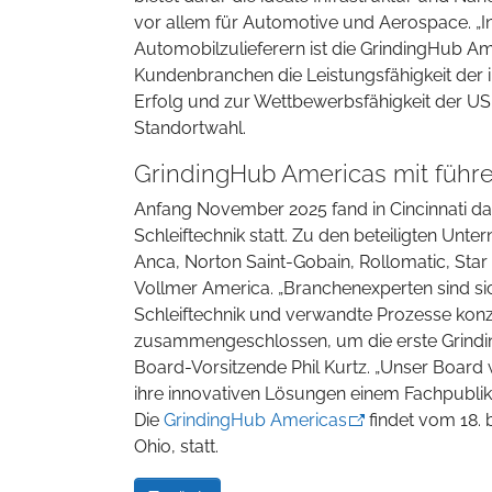
vor allem für Automotive und Aerospace. „I
Automobilzulieferern ist die GrindingHub Ame
Kundenbranchen die Leistungsfähigkeit der i
Erfolg und zur Wettbewerbsfähigkeit der US-
Standortwahl.
GrindingHub Americas mit führ
Anfang November 2025 fand in Cincinnati d
Schleiftechnik statt. Zu den beteiligten Un
Anca, Norton Saint-Gobain, Rollomatic, Sta
Vollmer America. „Branchenexperten sind sich
Schleiftechnik und verwandte Prozesse konze
zusammengeschlossen, um die erste GrindingH
Board-Vorsitzende Phil Kurtz. „Unser Board w
ihre innovativen Lösungen einem Fachpublik
Die
GrindingHub Americas
findet vom 18. 
Ohio, statt.