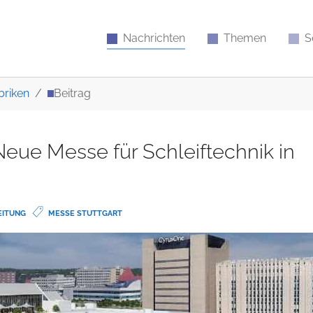
Nachrichten
Themen
S
briken
Beitrag
eue Messe für Schleiftechnik in
EITUNG
MESSE STUTTGART