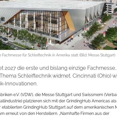
 Fachmesse für Schleiftechnik in Amerika statt (Bild: Messe Stuttgart)
et 2027 die erste und bislang einzige Fachmesse,
Thema Schleiftechnik widmet. Cincinnati (Ohio) w
ik-Innovationen.
riken e.V. (VDW), die Messe Stuttgart und Swissmem (Verb
llindustrie) platzieren sich mit der GrindingHub Americas als
 etablierten GrindingHub Stuttgart auf dem amerikanischen M
 kam erneut von den Herstellern. „Namhafte Firmen aus der