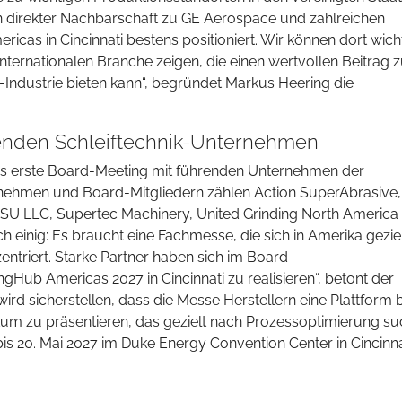
n direkter Nachbarschaft zu GE Aerospace und zahlreichen
ricas in Cincinnati bestens positioniert. Wir können dort wich
nternationalen Branche zeigen, die einen wertvollen Beitrag
Industrie bieten kann“, begründet Markus Heering die
enden Schleiftechnik-Unternehmen
as erste Board-Meeting mit führenden Unternehmen der
ternehmen und Board-Mitgliedern zählen Action SuperAbrasive,
r SU LLC, Supertec Machinery, United Grinding North America
 einig: Es braucht eine Fachmesse, die sich in Amerika geziel
ntriert. Starke Partner haben sich im Board
ub Americas 2027 in Cincinnati zu realisieren“, betont der
ird sicherstellen, dass die Messe Herstellern eine Plattform b
um zu präsentieren, das gezielt nach Prozessoptimierung suc
bis 20. Mai 2027 im Duke Energy Convention Center in Cincinna