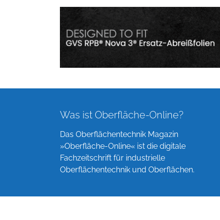
Was ist Oberfläche-Online?
Das Oberflächentechnik Magazin
»Oberfläche-Online« ist die digitale
Fachzeitschrift für industrielle
Oberflächentechnik und Oberflächen.