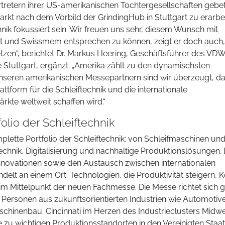
tretern ihrer US-amerikanischen Tochtergesellschaften gebe
kt nach dem Vorbild der GrindingHub in Stuttgart zu erarbei
nik fokussiert sein. Wir freuen uns sehr, diesem Wunsch mit
t und Swissmem entsprechen zu können, zeigt er doch auch,
zen“, berichtet Dr. Markus Heering, Geschäftsführer des VDW
 Stuttgart, ergänzt: „Amerika zählt zu den dynamischsten
nseren amerikanischen Messepartnern sind wir überzeugt, d
ttform für die Schleiftechnik und die internationale
kte weltweit schaffen wird.“
olio der Schleiftechnik
ette Portfolio der Schleiftechnik: von Schleifmaschinen un
hnik, Digitalisierung und nachhaltige Produktionslösungen. 
Innovationen sowie den Austausch zwischen internationalen
elt an einem Ort. Technologien, die Produktivität steigern, 
im Mittelpunkt der neuen Fachmesse. Die Messe richtet sich g
ersonen aus zukunftsorientierten Industrien wie Automotive
chinenbau. Cincinnati im Herzen des Industrieclusters Midw
he zu wichtigen Produktionsstandorten in den Vereinigten Staa