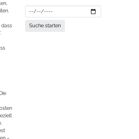
ten,
ten.
 dass
.
ass
d
Die
Kosten
ezielt
,
est
ten –