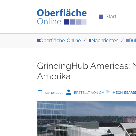
Start
Zum Hauptinhalt springen
Sie sind hier:
Oberfläche-Online
Nachrichten
Ru
GrindingHub Americas: N
Amerika
02-12-2025
ERSTELLT VON OM
MECH. BEARB