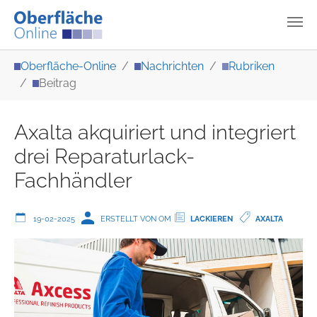
Zum Hauptinhalt springen
Sie sind hier:
Oberfläche-Online
Nachrichten
Rubriken
Beitrag
Axalta akquiriert und integriert
drei Reparaturlack-
Fachhändler
19-02-2025
ERSTELLT VON OM
LACKIEREN
AXALTA