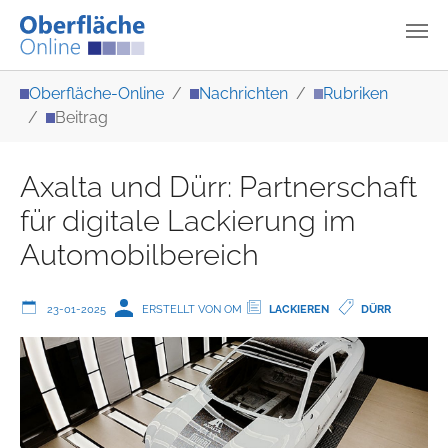
Zum Hauptinhalt springen
Sie sind hier:
Oberfläche-Online
Nachrichten
Rubriken
Beitrag
Axalta und Dürr: Partnerschaft
für digitale Lackierung im
Automobilbereich
23-01-2025
ERSTELLT VON OM
LACKIEREN
DÜRR