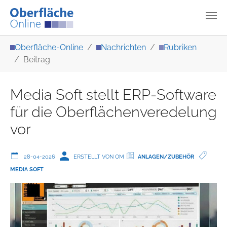
Zum Hauptinhalt springen
Sie sind hier:
Oberfläche-Online
Nachrichten
Rubriken
Beitrag
Media Soft stellt ERP-Software
für die Oberflächenveredelung
vor
28-04-2026
ERSTELLT VON OM
ANLAGEN/ZUBEHÖR
MEDIA SOFT