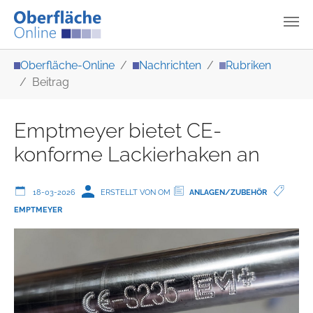
Zum Hauptinhalt springen
Sie sind hier:
Oberfläche-Online
Nachrichten
Rubriken
Beitrag
Emptmeyer bietet CE-
konforme Lackierhaken an
18-03-2026
ERSTELLT VON OM
ANLAGEN/ZUBEHÖR
EMPTMEYER