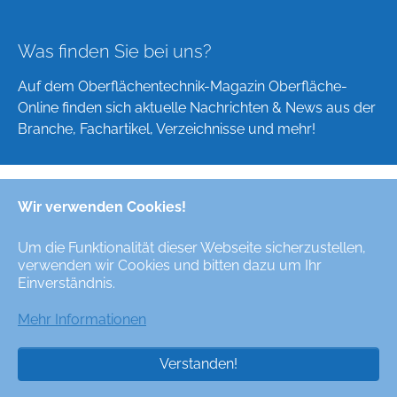
Was finden Sie bei uns?
Auf dem Oberflächentechnik-Magazin Oberfläche-
Online finden sich aktuelle Nachrichten & News aus der
Branche, Fachartikel, Verzeichnisse und mehr!
Wir verwenden Cookies!
Deutsch
English
Um die Funktionalität dieser Webseite sicherzustellen,
verwenden wir Cookies und bitten dazu um Ihr
Alle Rechte/All Rights Reserved © Oberfläche-Online,
Einverständnis.
das digitale Oberflächentechnik-Magazin / the digital
surface technologies magazine
Mehr Informationen
Verstanden!