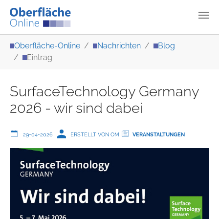
Zum Hauptinhalt springen
Sie sind hier:
Oberfläche-Online
Nachrichten
Blog
Eintrag
SurfaceTechnology Germany
2026 - wir sind dabei
29-04-2026
ERSTELLT VON OM
VERANSTALTUNGEN